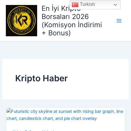
İçeriğe
Turkish
En İyi Kripto
atla
Borsaları 2026
(Komisyon İndirimi
+ Bonus)
Kripto Haber