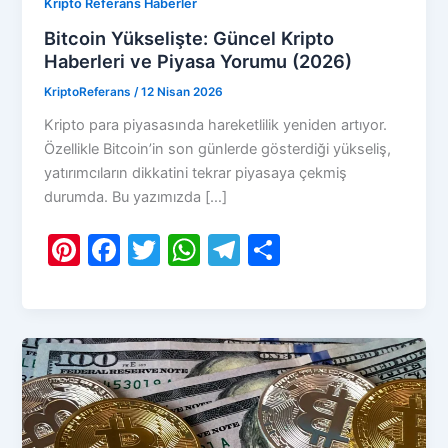
Kripto Referans Haberler
Bitcoin Yükselişte: Güncel Kripto
Haberleri ve Piyasa Yorumu (2026)
KriptoReferans
/
12 Nisan 2026
Kripto para piyasasında hareketlilik yeniden artıyor.
Özellikle Bitcoin’in son günlerde gösterdiği yükseliş,
yatırımcıların dikkatini tekrar piyasaya çekmiş
durumda. Bu yazımızda […]
Pi
F
T
W
T
S
nt
a
w
h
el
h
er
c
itt
at
e
ar
e
e
er
s
gr
e
st
b
A
a
o
p
m
o
p